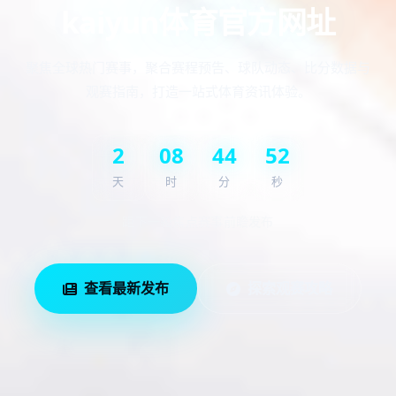
kaiyun体育官方网址
聚焦全球热门赛事，聚合赛程预告、球队动态、比分数据与
观赛指南，打造一站式体育资讯体验。
2
08
44
51
天
时
分
秒
距下一轮焦点赛事前瞻发布
查看最新发布
探索观赛攻略