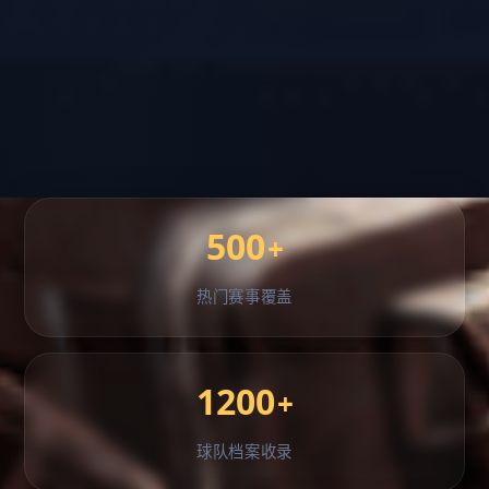
500
+
热门赛事覆盖
1200
+
球队档案收录