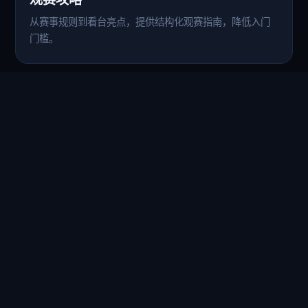
从赛事规则到看台亮点，提供结构化观赛指南，降低入门
门槛。
全球资讯
汇聚主流赛事报道与球队动态，多视角呈现赛场内外故
事。