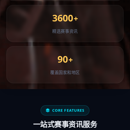
3600
+
精选赛事资讯
90
+
覆盖国家和地区
CORE FEATURES
一站式赛事资讯服务