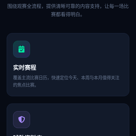
围绕观赛全流程，提供清晰可靠的内容支持，让每一场比
赛都看得明白。
实时赛程
覆盖主流比赛日历，快速定位今天、本周与本月值得关注
的焦点比赛。