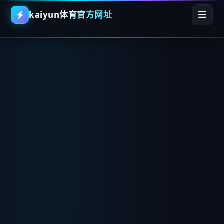
kaiyun体育官方网址