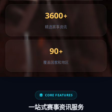
3600
+
精选赛事资讯
90
+
覆盖国家和地区
CORE FEATURES
一站式赛事资讯服务