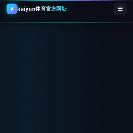
kaiyun体育官方网址